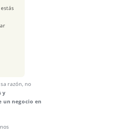
 estás
ear
esa razón, no
s y
e un negocio en
unos