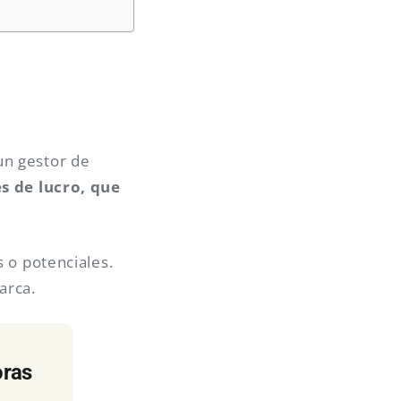
un gestor de
es de lucro, que
 o potenciales.
arca.
oras