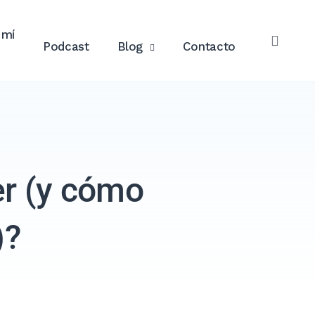
 mí
Podcast
Blog
Contacto
ABRI
EL
BUSC
r (y cómo
)?