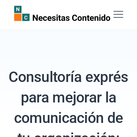
Saltar
al
Necesitas Contenido
contenido
ME
Consultoría exprés
EXPAND
DROPDOW
para mejorar la
Buscar:
comunicación de
BUSCAR