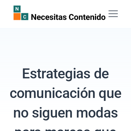
Saltar
al
Necesitas Contenido
contenido
ME
Estrategias de
EXPAND
DROPDOW
comunicación que
Buscar:
no siguen modas
BUSCAR