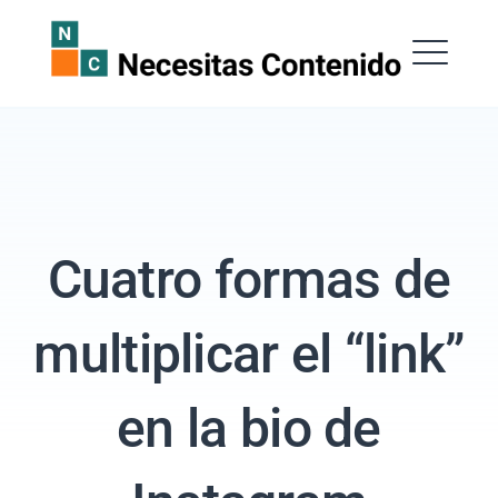
Saltar
al
Necesitas Contenido
contenido
ME
Cuatro formas de
EXPAND
DROPDOW
multiplicar el “link”
Buscar:
en la bio de
BUSCAR