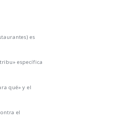
staurantes) es
tribu» específica
ara qué» y el
ontra el