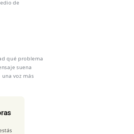
medio de
idad qué problema
mensaje suena
e una voz más
oras
estás