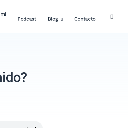
 mí
Podcast
Blog
Contacto
ABRI
EL
BUSC
nido?