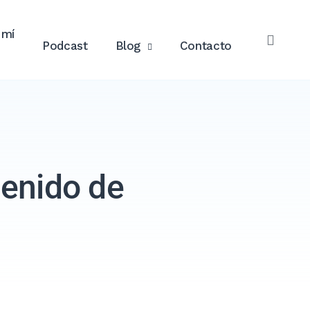
 mí
Podcast
Blog
Contacto
ABRI
EL
BUSC
tenido de