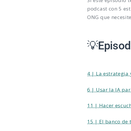
Si este episodio t
podcast con 5 es
ONG que necesite
💡Episod
4 | La estrategia
6 | Usar la IA pa
11 | Hacer escuch
15 | El banco de