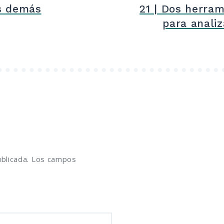
s demás
21 | Dos herra
para analiz
blicada.
Los campos