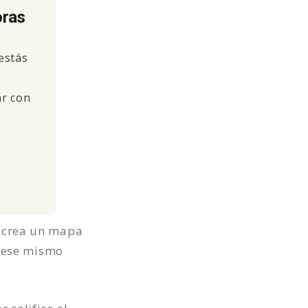
oras
estás
ar con
 crea un mapa
e ese mismo