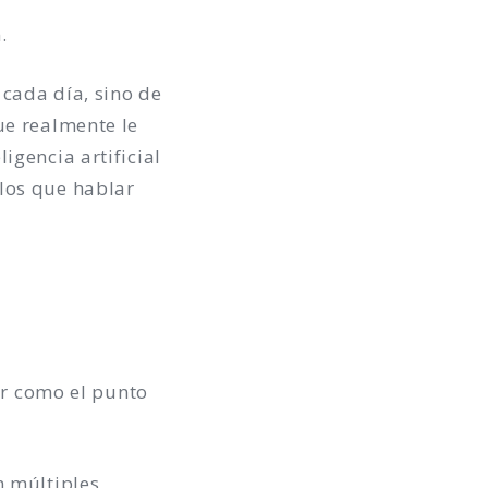
n.
cada día, sino de
ue realmente le
igencia artificial
los que hablar
or como el punto
n múltiples