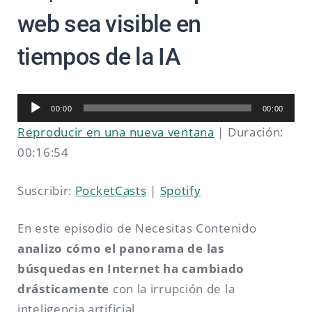
web sea visible en
tiempos de la IA
Reproductor
00:00
00:00
de
Reproducir en una nueva ventana
|
Duración:
audio
00:16:54
Suscribir:
PocketCasts
|
Spotify
En este episodio de Necesitas Contenido
analizo cómo el panorama de las
búsquedas en Internet ha cambiado
drásticamente
con la irrupción de la
inteligencia artificial.