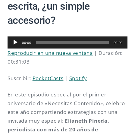
escrita, ¿un simple
accesorio?
Reproductor
00:00
00:00
de
Reproducir en una nueva ventana
|
Duración:
audio
00:31:03
Suscribir:
PocketCasts
|
Spotify
En este episodio especial por el primer
aniversario de «Necesitas Contenido», celebro
este año compartiendo estrategias con una
invitada muy especial:
Elianeth Pineda,
periodista con más de 20 años de