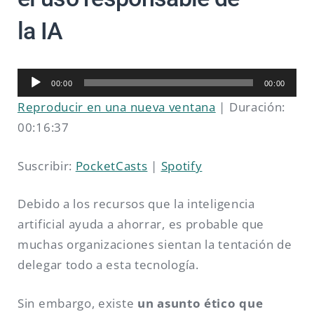
la IA
Reproductor
00:00
00:00
de
Reproducir en una nueva ventana
|
Duración:
audio
00:16:37
Suscribir:
PocketCasts
|
Spotify
Debido a los recursos que la inteligencia
artificial ayuda a ahorrar, es probable que
muchas organizaciones sientan la tentación de
delegar todo a esta tecnología.
Sin embargo, existe
un asunto ético que