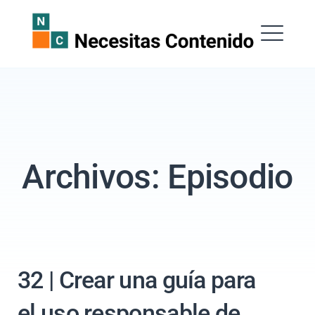
Saltar
al
Necesitas Contenido
contenido
ME
Archivos:
Episodio
EXPAND
DROPDOW
Buscar:
32 | Crear una guía para
BUSCAR
el uso responsable de